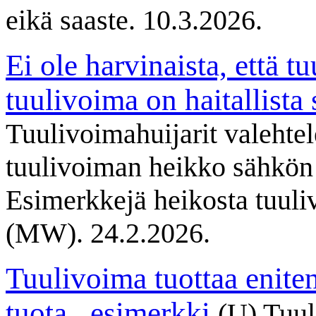
eikä saaste. 10.3.2026.
Ei ole harvinaista, että t
tuulivoima on haitallist
Tuulivoimahuijarit valehte
tuulivoiman heikko sähkön t
Esimerkkejä heikosta tuuli
(MW). 24.2.2026.
Tuulivoima tuottaa eniten 
tuota
, esimerkki
(U) Tuul