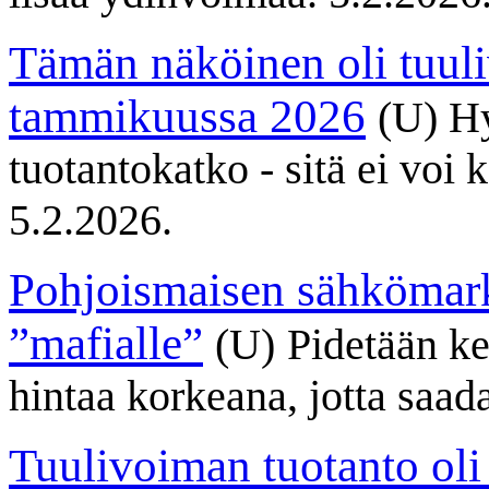
Tämän näköinen oli tuul
tammikuussa 2026
(U) Hy
tuotantokatko - sitä ei voi
5.2.2026.
Pohjoismaisen sähkömark
”mafialle”
(U)
Pidetään k
hintaa korkeana, jotta saad
Tuulivoiman tuotanto ol