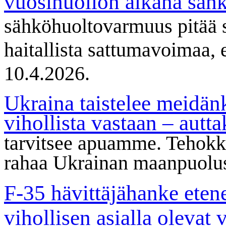
vuosihuollon aikana säh
sähköhuoltovarmuus pitää 
haitallista sattumavoimaa, 
10.4.2026.
Ukraina taistelee meidän
vihollista vastaan – aut
tarvitsee apuamme. Tehokka
rahaa Ukrainan maanpuolus
F-35 hävittäjähanke etene
vihollisen asialla olevat