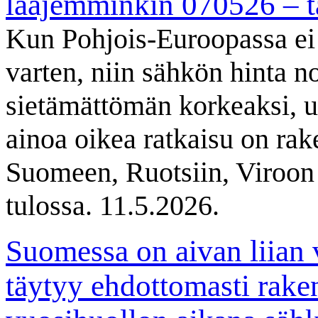
laajemminkin 070526 – t
Kun Pohjois-Euroopassa ei 
varten, niin sähkön hinta no
sietämättömän korkeaksi, 
ainoa oikea ratkaisu on ra
Suomeen, Ruotsiin, Viroon 
tulossa. 11.5.2026.
Suomessa on aivan liian 
täytyy ehdottomasti raken