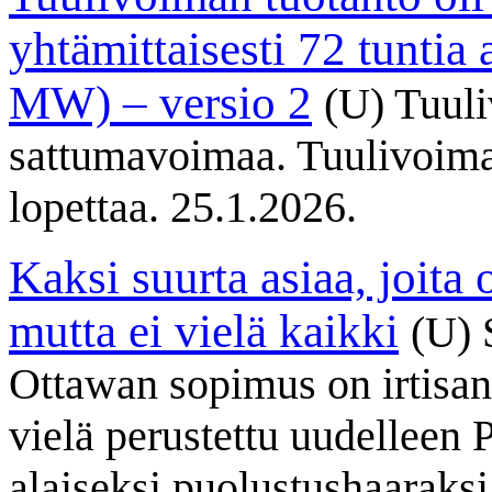
yhtämittaisesti 72 tuntia 
MW) – versio 2
(U)
Tuuli
sattumavoimaa. Tuulivoim
lopettaa. 25.1.2026.
Kaksi suurta asiaa, joita 
mutta ei vielä kaikki
(U)
Ottawan sopimus on irtisano
vielä perustettu uudelleen
alaiseksi puolustushaaraksi