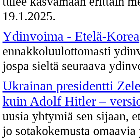
tulee kasvamaan erittäin me
19.1.2025.
Ydinvoima - Etelä-Korea
ennakkoluulottomasti ydin
jospa sieltä seuraava ydin
Ukrainan presidentti Zele
kuin Adolf Hitler – versi
uusia yhtymiä sen sijaan, e
jo sotakokemusta omaavia y