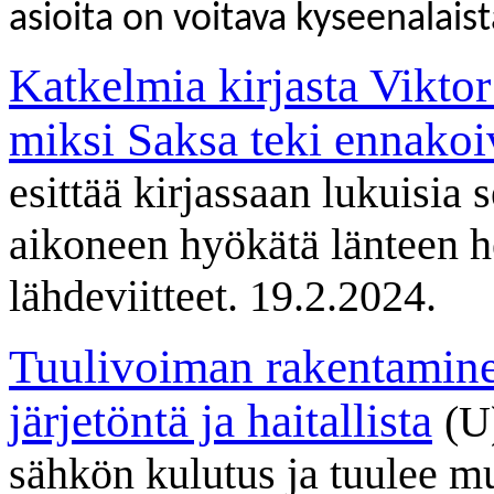
asioita on voitava kyseenalais
Katkelmia kirjasta Vikto
miksi Saksa teki ennako
esittää kirjassaan lukuisia 
aikoneen hyökätä länteen h
lähdeviitteet. 19.2.2024.
Tuulivoiman rakentamin
järjetöntä ja haitallista
(U
sähkön kulutus ja tuulee mu