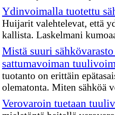
Ydinvoimalla tuotettu säh
Huijarit valehtelevat, että 
kallista. Laskelmani kumoaa
Mistä suuri sähkövarasto 
sattumavoiman tuulivoim
tuotanto on erittäin epätasai
olematonta. Miten sähköä v
Verovaroin tuetaan tuuli