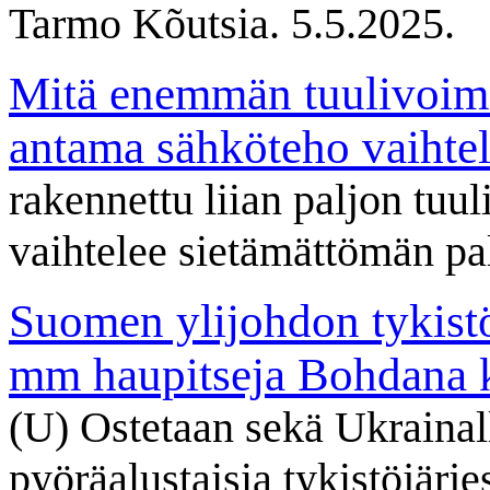
Tarmo Kõutsia. 5.5.2025.
Mitä enemmän tuulivoim
antama sähköteho vaihte
rakennettu liian paljon tu
vaihtelee sietämättömän pa
Suomen ylijohdon tykistö
mm haupitseja Bohdana k
(U) Ostetaan sekä Ukrainall
pyöräalustaisia tykistöjärj