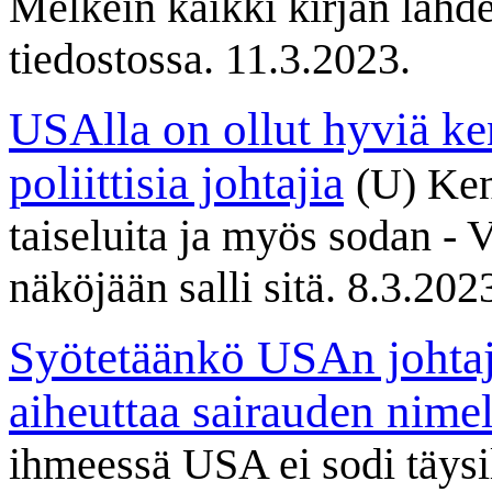
Melkein kaikki kirjan lähdev
tiedostossa. 11.3.2023.
USAlla on ollut hyviä k
poliittisia johtajia
(U) Ken
taiseluita ja myös sodan - 
näköjään salli sitä. 8.3.202
Syötetäänkö USAn johtaji
aiheuttaa sairauden nimel
ihmeessä USA ei sodi täysil