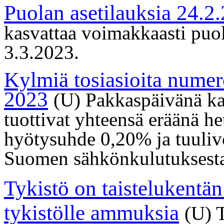
Puolan asetilauksia 24.2
kasvattaa voimakkaasti puo
3.3.2023.
Kylmiä tosiasioita numer
2023
(U) Pakkaspäivänä ka
tuottivat yhteensä eräänä h
hyötysuhde 0,20% ja tuuliv
Suomen sähkönkulutuksesta
Tykistö on taistelukentä
tykistölle ammuksia
(U) 