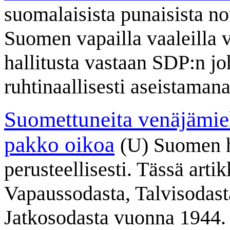
suomalaisista punaisista no
Suomen vapailla vaaleilla va
hallitusta vastaan SDP:n jo
ruhtinaallisesti aseistaman
Suomettuneita venäjämieli
pakko oikoa
(U) Suomen h
perusteellisesti. Tässä arti
Vapaussodasta, Talvisodasta
Jatkosodasta vuonna 1944.