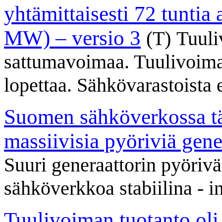
yhtämittaisesti 72 tuntia 
MW) – versio 3
(T)
Tuuli
sattumavoimaa. Tuulivoim
lopettaa. Sähkövarastoista 
Suomen sähköverkossa täy
massiivisia pyöriviä gene
Suuri generaattorin pyöriv
sähköverkkoa stabiilina - in
Tuulivoiman tuotanto ol