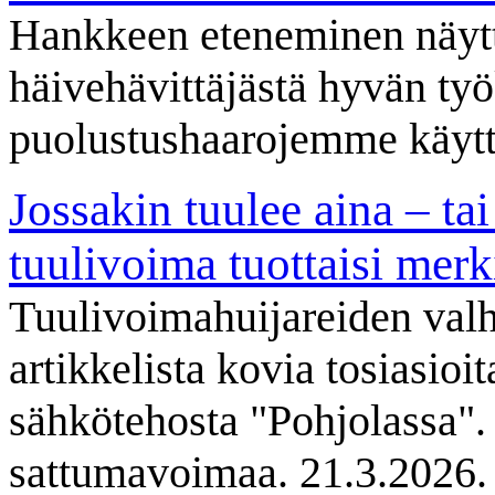
Hankkeen eteneminen näyt
häivehävittäjästä hyvän ty
puolustushaarojemme käyttö
Jossakin tuulee aina – tai 
tuulivoima tuottaisi mer
Tuulivoimahuijareiden valh
artikkelista kovia tosiasioi
sähkötehosta "Pohjolassa". 
sattumavoimaa. 21.3.2026.