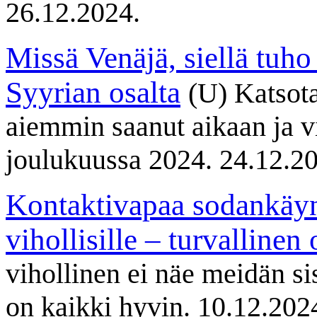
26.12.2024.
Missä Venäjä, siellä tuh
Syyrian osalta
(U) Katsot
aiemmin saanut aikaan ja vi
joulukuussa 2024. 24.12.2
Kontaktivapaa sodankäynt
vihollisille – turvallinen
vihollinen ei näe meidän si
on kaikki hyvin. 10.12.202