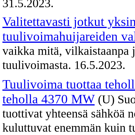
31.5.2023.
Valitettavasti jotkut yksi
tuulivoimahuijareiden va
vaikka mitä, vilkaistaanpa j
tuulivoimasta. 16.5.2023.
Tuulivoima tuottaa teho
teholla 4370 MW
(U) Suo
tuottivat yhteensä sähköä ne
kuluttuvat enemmän kuin tu