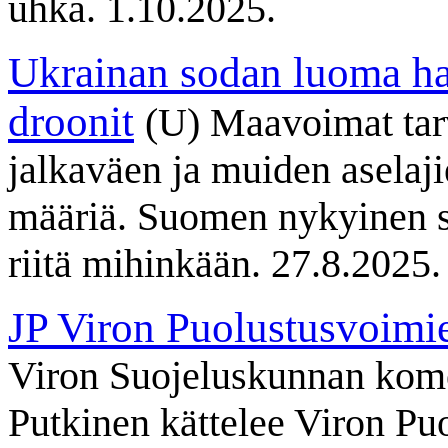
uhka. 1.10.2025.
Ukrainan sodan luoma har
droonit
(U) Maavoimat tarv
jalkaväen ja muiden aselajie
määriä. Suomen nykyinen s
riitä mihinkään. 27.8.2025.
JP Viron Puolustusvoimi
Viron Suojeluskunnan kome
Putkinen kättelee Viron P