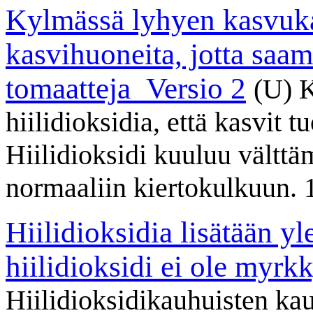
Kylmässä lyhyen kasvuka
kasvihuoneita, jotta saa
tomaatteja_Versio 2
(U) K
hiilidioksidia, että kasvit 
Hiilidioksidi kuuluu vältt
normaaliin kiertokulkuun. 
Hiilidioksidia lisätään yl
hiilidioksidi ei ole myrk
Hiilidioksidikauhuisten kau