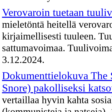
Verovaroin tuetaan tuuli
mieletöntä heitellä verovaro
kirjaimellisesti tuuleen. Tu
sattumavoimaa. Tuulivoima
3.12.2024.
Dokumenttielokuva The S
Snore) pakolliseksi katso
vertaillaa hyvin kahta sos
(kommunisteja ja natseja).