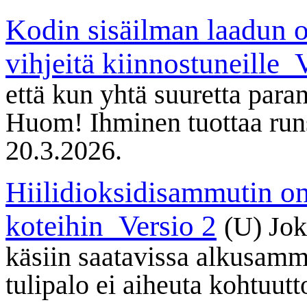
Kodin sisäilman laadun o
vihjeitä kiinnostuneille_
että kun yhtä suuretta para
Huom! Ihminen tuottaa runsa
20.3.2026.
Hiilidioksidisammutin o
koteihin_Versio 2
(U)
Jok
käsiin saatavissa alkusamm
tulipalo ei aiheuta kohtuut